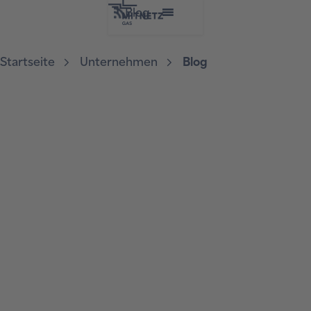
Blog
Startseite
Unternehmen
Blog
Blog
19.03.2021
Wie MITNETZ GAS mit
entspannten Leitungen
Treibhausgase reduziert