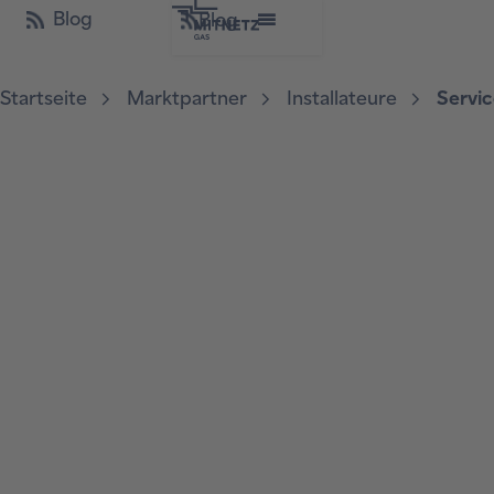
Blog
Blog
Wiederverkäuferbescheinigung
Startseite
Marktpartner
Installateure
Servic
Zertifikate
Serviceinformation